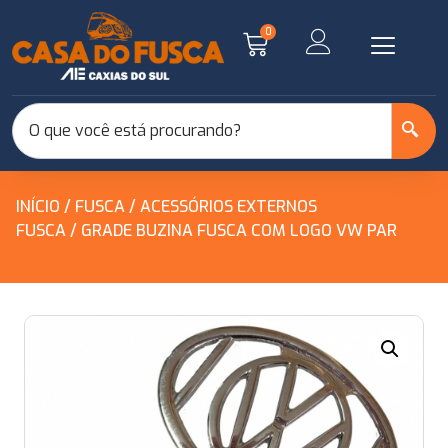
0
INÍCIO
/
FUSCA
/
ACESSÓRIOS EXTERNOS
FUSCA
/ GRADE BUZINA FUSCA COM LOGO VW PAR