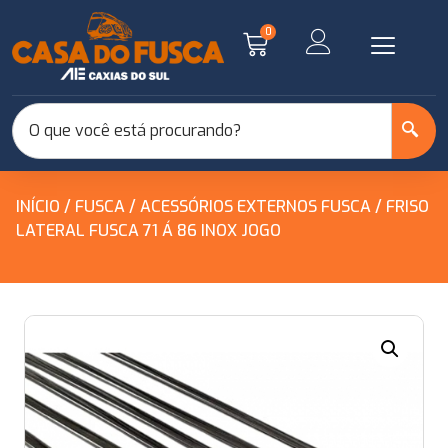
0
INÍCIO
/
FUSCA
/
ACESSÓRIOS EXTERNOS FUSCA
/ FRISO
LATERAL FUSCA 71 Á 86 INOX JOGO