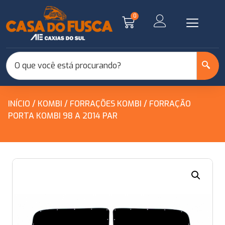
0
INÍCIO
/
KOMBI
/
FORRAÇÕES KOMBI
/ FORRAÇÃO
PORTA KOMBI 98 A 2014 PAR