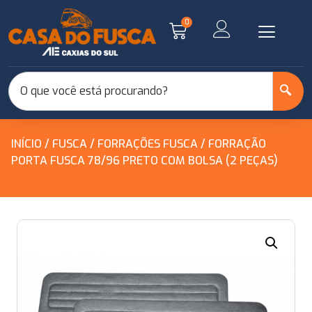
0
INÍCIO
/
FUSCA
/
FORRAÇÕES FUSCA
/ FORRAÇÃO
PORTA FUSCA 78/96 PRETO COM BOLSA (2 PEÇAS)