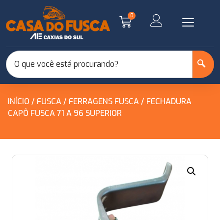
0
INÍCIO
/
FUSCA
/
FERRAGENS FUSCA
/ FECHADURA
CAPÔ FUSCA 71 A 96 SUPERIOR