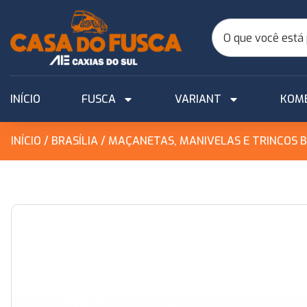
INÍCIO
FUSCA
VARIANT
KOM
INÍCIO
/
BRASÍLIA
/
MAÇANETAS, MANIVELAS E TRINCOS B