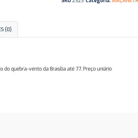
SKU
2323
Categoria:
MAÇANETAS
S (0)
 quebra-vento da Brasília até 77. Preço uniário