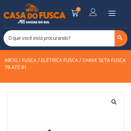
0
INÍCIO
/
FUSCA
/
ELÉTRICA FUSCA
/ CHAVE SETA FUSCA
78 ATÉ 81