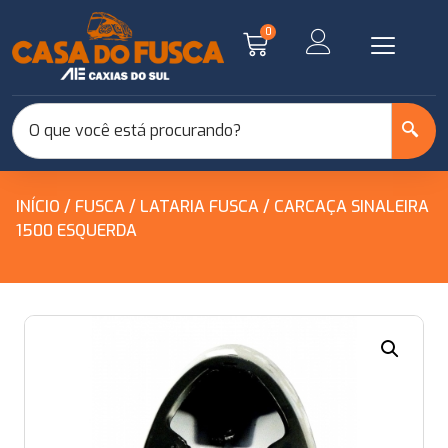
0
INÍCIO
/
FUSCA
/
LATARIA FUSCA
/ CARCAÇA SINALEIRA
1500 ESQUERDA