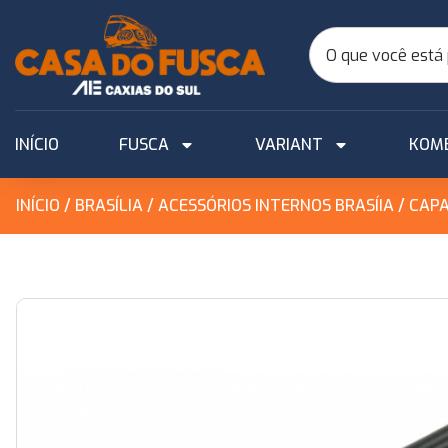
INÍCIO
FUSCA
VARIANT
KOM
INÍCIO
/
BRASÍLIA
/
ACESSÓRIOS INTERNOS BRASÍIA
/ CAP