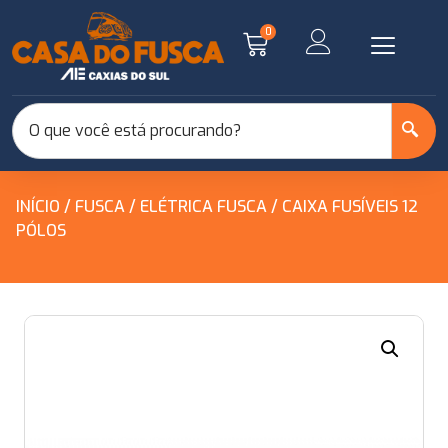
0
INÍCIO
/
FUSCA
/
ELÉTRICA FUSCA
/ CAIXA FUSÍVEIS 12
PÓLOS