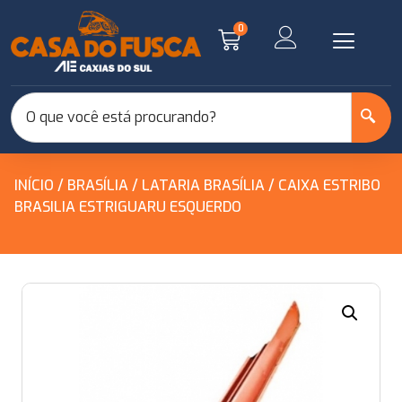
0
INÍCIO
/
BRASÍLIA
/
LATARIA BRASÍLIA
/ CAIXA ESTRIBO
BRASILIA ESTRIGUARU ESQUERDO