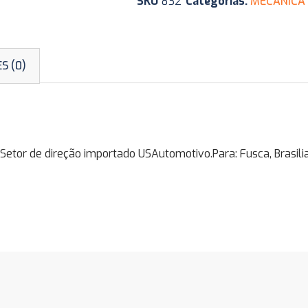
SKU
832
Categorias:
MECÂNICA 
S (0)
r de direção importado USAutomotivo.Para: Fusca, Brasilia,