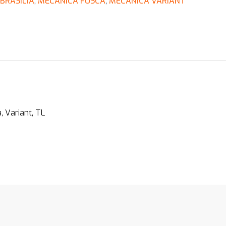
BRASÍLIA
,
MECÂNICA FUSCA
,
MECÂNICA VARIANT
 Variant, TL