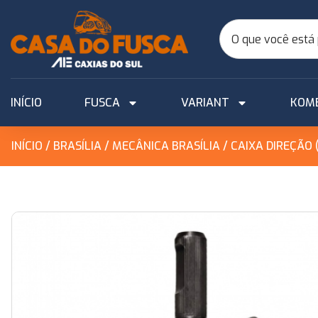
INÍCIO
FUSCA
VARIANT
KOM
INÍCIO
/
BRASÍLIA
/
MECÂNICA BRASÍLIA
/ CAIXA DIREÇÃO