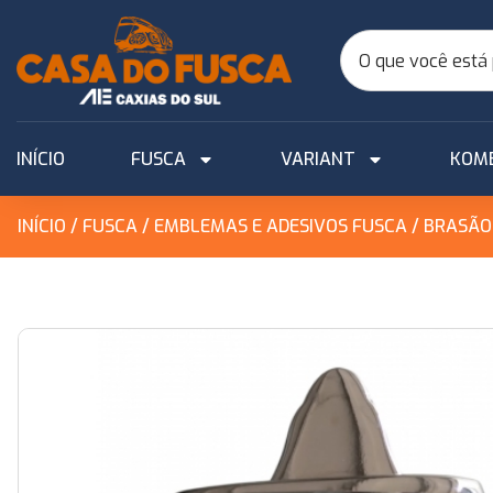
INÍCIO
FUSCA
VARIANT
KOM
INÍCIO
/
FUSCA
/
EMBLEMAS E ADESIVOS FUSCA
/ BRASÃO