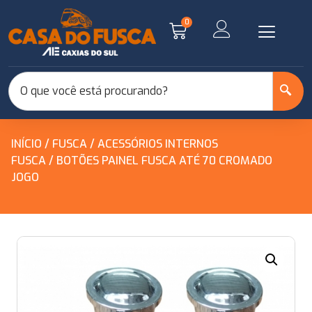
0
INÍCIO
/
FUSCA
/
ACESSÓRIOS INTERNOS
FUSCA
/ BOTÕES PAINEL FUSCA ATÉ 70 CROMADO
JOGO