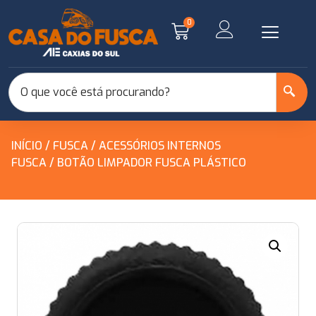
0
INÍCIO
/
FUSCA
/
ACESSÓRIOS INTERNOS
FUSCA
/ BOTÃO LIMPADOR FUSCA PLÁSTICO