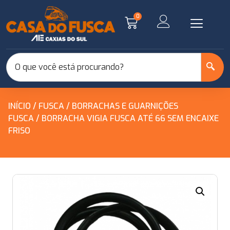
0
INÍCIO
/
FUSCA
/
BORRACHAS E GUARNIÇÕES
FUSCA
/ BORRACHA VIGIA FUSCA ATÉ 66 SEM ENCAIXE
FRISO