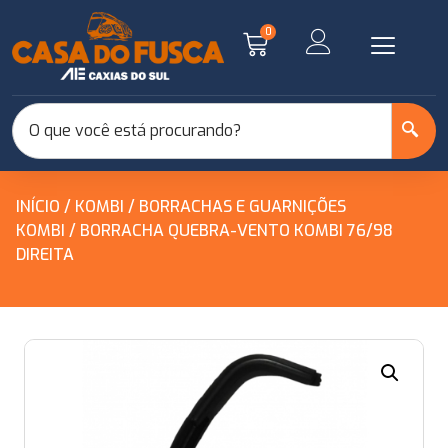
0
INÍCIO
/
KOMBI
/
BORRACHAS E GUARNIÇÕES
KOMBI
/ BORRACHA QUEBRA-VENTO KOMBI 76/98
DIREITA