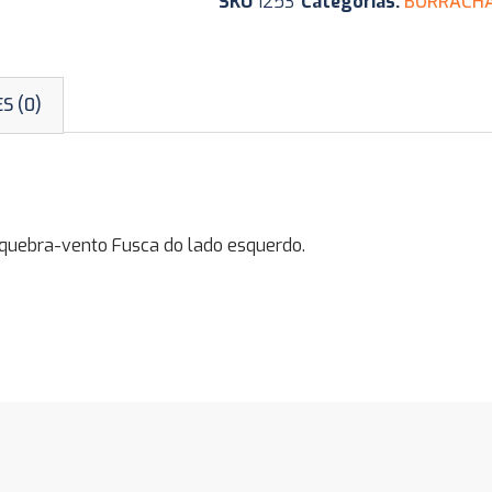
SKU
1253
Categorias:
BORRACHA
S (0)
ebra-vento Fusca do lado esquerdo.