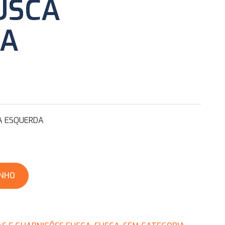
USCA
DA
A ESQUERDA
INHO