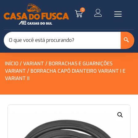
0
INÍCIO
/
VARIANT
/
BORRACHAS E GUARNIÇÕES
VARIANT
/ BORRACHA CAPÔ DIANTEIRO VARIANT I E
VARIANT II