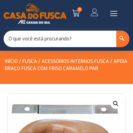
0
INÍCIO
/
FUSCA
/
ACESSÓRIOS INTERNOS FUSCA
/ APOIA
BRAÇO FUSCA COM FRISO CARAMELO PAR