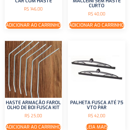
CAR COM HASTE
MACLEINI SEM HASTE
CURTO
R$
146,00
R$
40,00
ADICIONAR AO CARRINHO
ADICIONAR AO CARRINHO
HASTE ARMAÇÃO FAROL
PALHETA FUSCA ATÉ 75
OLHO DE BOI FUSCA KIT
VTO PAR
R$
25,00
R$
42,00
ADICIONAR AO CARRINHO
LEIA MAIS