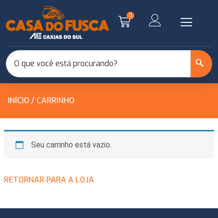
0
INÍCIO
/ CARRINHO
Seu carrinho está vazio.
RETORNAR PARA A LOJA