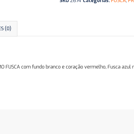
SKU
2674
Categorias:
FUSCA
,
PR
S (0)
USCA com fundo branco e coração vermelho, Fusca azul no l