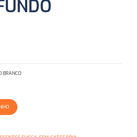
 FUNDO
O BRANCO
INHO