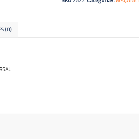
SKU
2622
Categorias:
MAÇANETA
S (0)
ERSAL