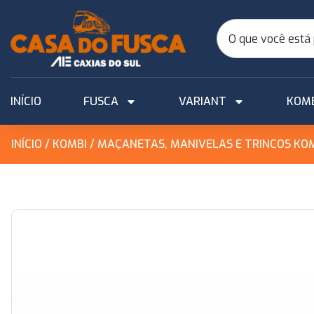
INÍCIO
FUSCA
VARIANT
KOM
INÍCIO
/
KOMBI
/
MAÇANETAS, MANIVELAS E TRINCOS KO