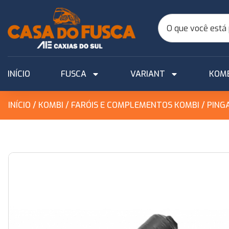
INÍCIO
FUSCA
VARIANT
KOM
INÍCIO
/
KOMBI
/
FARÓIS E COMPLEMENTOS KOMBI
/ PING