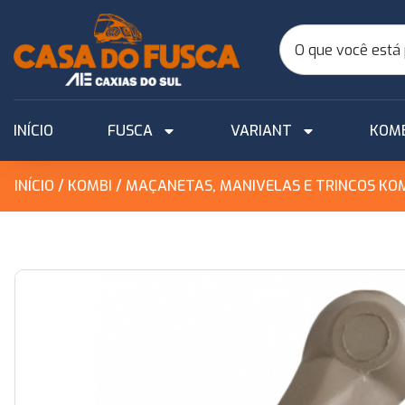
INÍCIO
FUSCA
VARIANT
KOM
INÍCIO
/
KOMBI
/
MAÇANETAS, MANIVELAS E TRINCOS KO