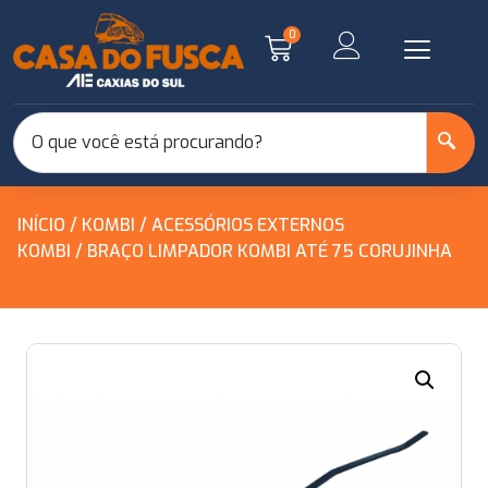
0
INÍCIO
/
KOMBI
/
ACESSÓRIOS EXTERNOS
KOMBI
/ BRAÇO LIMPADOR KOMBI ATÉ 75 CORUJINHA